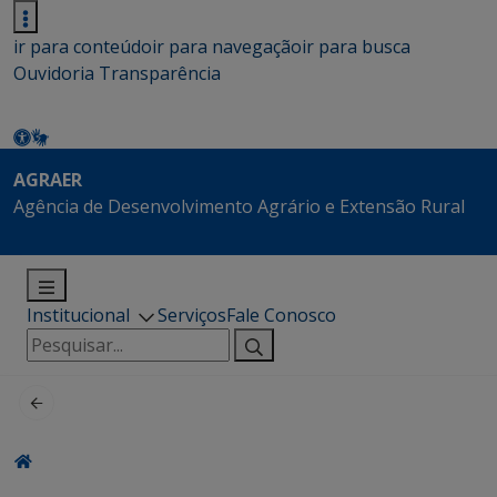
ir para conteúdo
ir para navegação
ir para busca
Ouvidoria
Transparência
AGRAER
Agência de Desenvolvimento Agrário e Extensão Rural
Institucional
Serviços
Fale Conosco
Pesquisar
por: