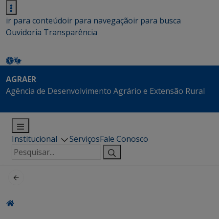
ir para conteúdo
ir para navegação
ir para busca
Ouvidoria
Transparência
AGRAER
Agência de Desenvolvimento Agrário e Extensão Rural
Institucional
Serviços
Fale Conosco
Pesquisar
por: