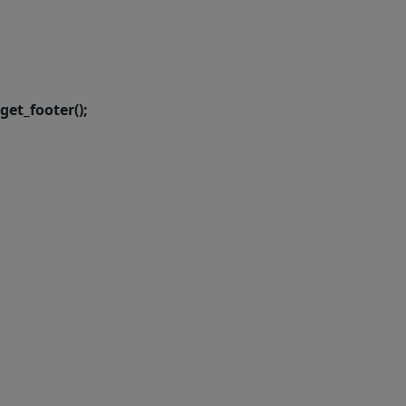
SETDIG | Secretaria-
Executiva de
Transformação Digital
get_footer();