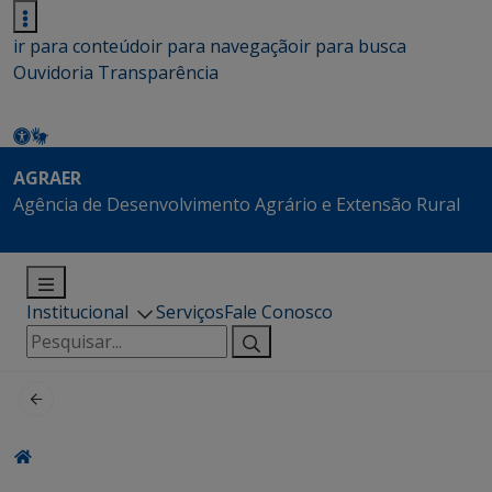
ir para conteúdo
ir para navegação
ir para busca
Ouvidoria
Transparência
AGRAER
Agência de Desenvolvimento Agrário e Extensão Rural
Institucional
Serviços
Fale Conosco
Pesquisar
por: