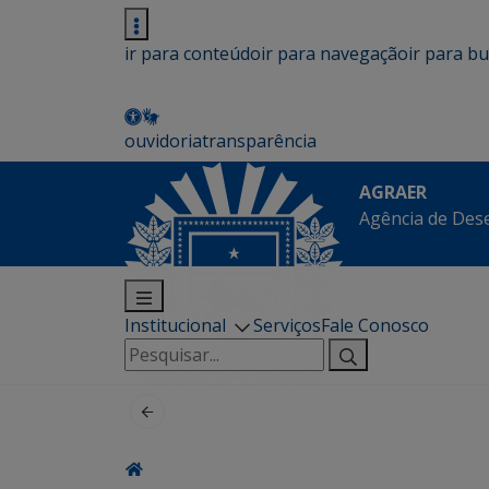
ir para conteúdo
ir para navegação
ir para b
ouvidoria
transparência
AGRAER
Agência de Des
Institucional
Serviços
Fale Conosco
Pesquisar
por: