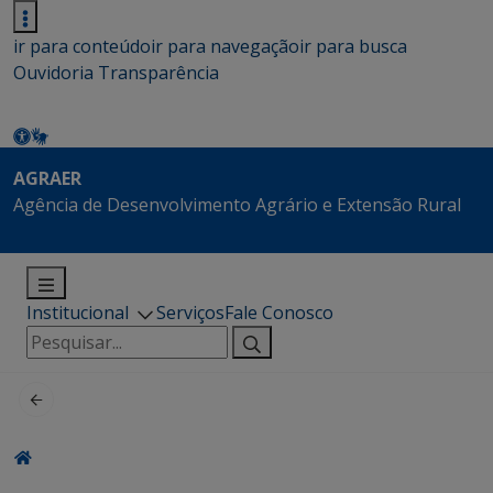
ir para conteúdo
ir para navegação
ir para busca
Ouvidoria
Transparência
AGRAER
Agência de Desenvolvimento Agrário e Extensão Rural
Institucional
Serviços
Fale Conosco
Pesquisar
por: