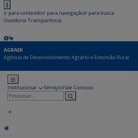
ir para conteúdo
ir para navegação
ir para busca
Ouvidoria
Transparência
AGRAER
Agência de Desenvolvimento Agrário e Extensão Rural
Institucional
Serviços
Fale Conosco
Pesquisar
por: