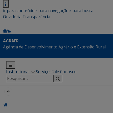
ir para conteúdo
ir para navegação
ir para busca
Ouvidoria
Transparência
AGRAER
Agência de Desenvolvimento Agrário e Extensão Rural
Institucional
Serviços
Fale Conosco
Pesquisar
por: