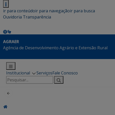
ir para conteúdo
ir para navegação
ir para busca
Ouvidoria
Transparência
AGRAER
Agência de Desenvolvimento Agrário e Extensão Rural
Institucional
Serviços
Fale Conosco
Pesquisar
por: