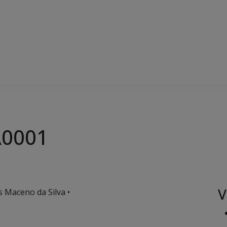
A0001
V
s Maceno da Silva •