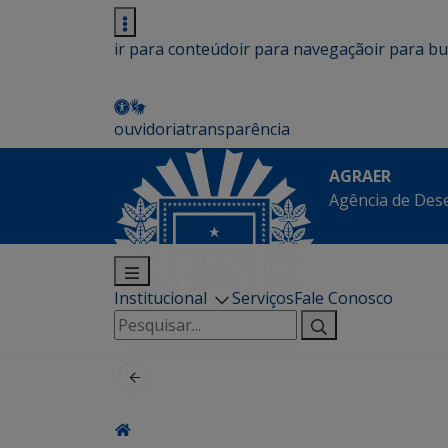
ir para conteúdo
ir para navegação
ir para b
ouvidoria
transparência
AGRAER
Agência de Des
Institucional
Serviços
Fale Conosco
Pesquisar
por: