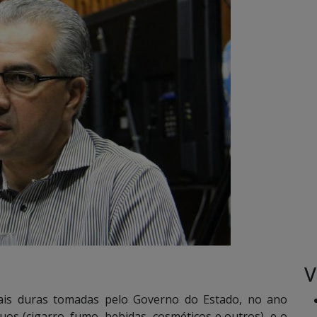
V
ais duras tomadas pelo Governo do Estado, no ano
os (cigarro, fumo, bebidas, cosméticos e outros), e o