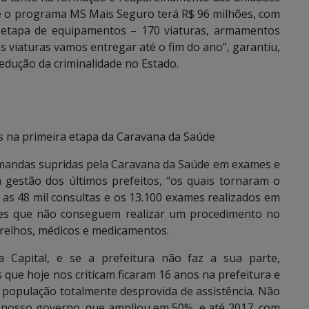
te o programa MS Mais Seguro terá R$ 96 milhões, com
a etapa de equipamentos – 170 viaturas, armamentos
s viaturas vamos entregar até o fim do ano”, garantiu,
dução da criminalidade no Estado.
s na primeira etapa da Caravana da Saúde
emandas supridas pela Caravana da Saúde em exames e
á gestão dos últimos prefeitos, “os quais tornaram o
e as 48 mil consultas e os 13.100 exames realizados em
es que não conseguem realizar um procedimento no
relhos, médicos e medicamentos.
 Capital, e se a prefeitura não faz a sua parte,
 que hoje nos criticam ficaram 16 anos na prefeitura e
 população totalmente desprovida de assistência. Não
 nosso governo, que ampliou em 50%, e até 2017, com