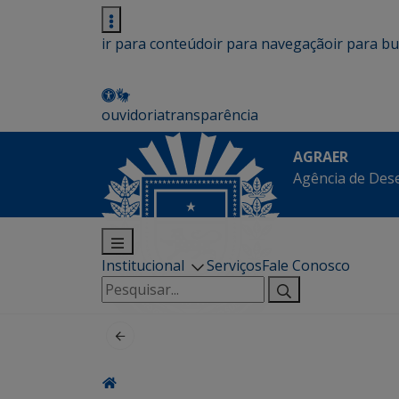
ir para conteúdo
ir para navegação
ir para b
ouvidoria
transparência
AGRAER
Agência de Des
Institucional
Serviços
Fale Conosco
Pesquisar
por: