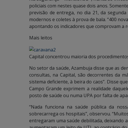
policiais com nestes quase dois anos. Somen
previsão de entrega, no dia 21, da segund
modernos e coletes à prova de bala. “400 nova
apontando os indicadores que comprovam a re
Mais leitos
Capital concentrou maioria dos procedimento
No setor da saúde, Azambuja disse que as d
consultas, na Capital, são decorrentes da m
sistema deficiente, à beira do caos”. Disse qu
Campo Grande exprimem a realidade daquel
posto de saúde ou numa UPA por falta de apa
“Nada funciona na saúde pública da nossa
sobrecarrega os hospitais”, observou. “Muitos
entregaram uma saúde debilitada, deixando a
aumentaram um leito de UTI, ao contrário do