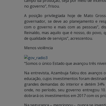
campo da produção, seja por meio de incentiv
no governo”, frisou.
A posição privilegiada hoje de Mato Gros
governador, se deve ao planejamento e re
com o governo e mais com as pessoas”, dis
Reinaldo, mas aquilo que é nosso, do povo,
de qualidade de serviços”, acrescentou.
Menos violência
“Somos o único Estado que avançou três nívei
Na entrevista, Azambuja falou dos avanços 
educação, cujos investimentos foram destina
grandes demandas do interior e detém 34% 
onde, no período, seu governo entregou 10.
dobrará os investimentos em 2017 com os pr
Na segurança – mencionou -, nunca se invest