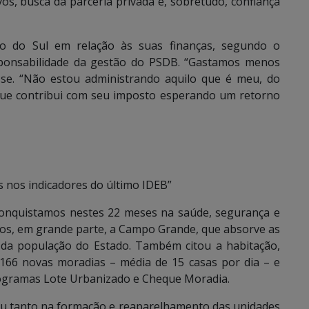
os, busca da parceria privada e, sobretudo, confiança
so do Sul em relação às suas finanças, segundo o
sponsabilidade da gestão do PSDB. “Gastamos menos
se. “Não estou administrando aquilo que é meu, do
 que contribui com seu imposto esperando um retorno
s nos indicadores do último IDEB”
conquistamos nestes 22 meses na saúde, segurança e
dos, em grande parte, a Campo Grande, que absorve as
da população do Estado. Também citou a habitação,
166 novas moradias – média de 15 casas por dia – e
ogramas Lote Urbanizado e Cheque Moradia.
iu tanto na formação e reaparelhamento das unidades