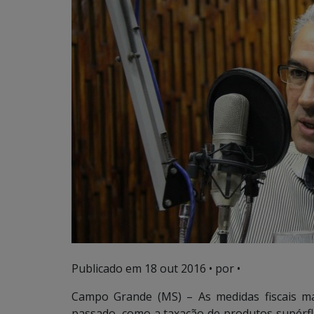
Publicado em
18 out 2016
• por •
Campo Grande (MS) – As medidas fiscais m
passado, como a taxação de produtos supérflu