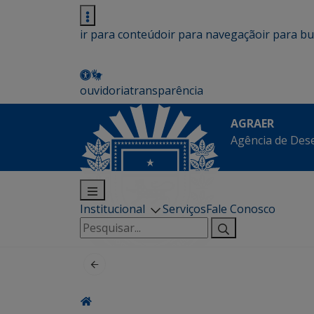
ir para conteúdo
ir para navegação
ir para b
ouvidoria
transparência
AGRAER
Agência de Des
Institucional
Serviços
Fale Conosco
Pesquisar
por: