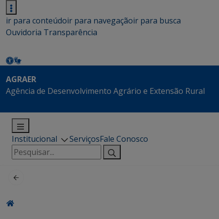
ir para conteúdo
ir para navegação
ir para busca
Ouvidoria
Transparência
AGRAER
Agência de Desenvolvimento Agrário e Extensão Rural
Institucional
Serviços
Fale Conosco
Pesquisar
por: