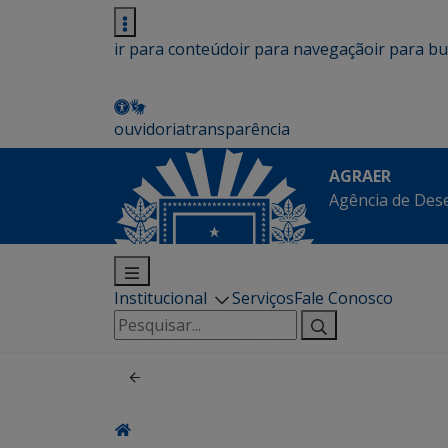
ir para conteúdo
ir para navegação
ir para b
ouvidoria
transparência
AGRAER
Agência de Des
Institucional
Serviços
Fale Conosco
Pesquisar
por: