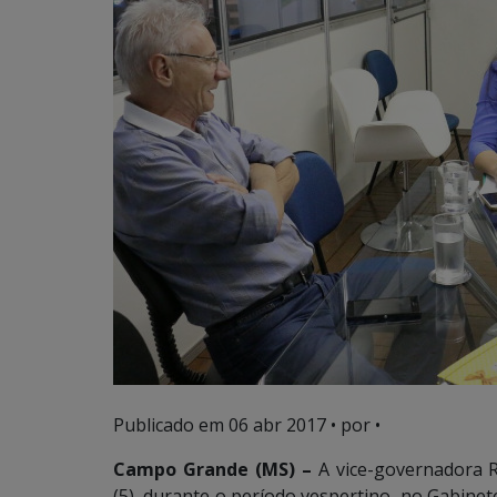
Publicado em
06 abr 2017
• por •
Campo Grande (MS) –
A vice-governadora 
(5), durante o período vespertino, no Gabinet