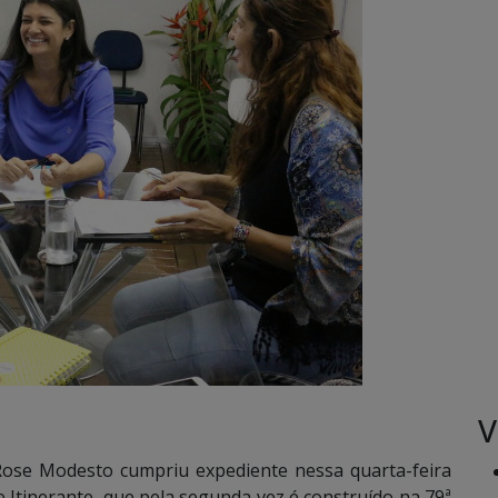
V
Rose Modesto cumpriu expediente nessa quarta-feira
e Itinerante, que pela segunda vez é construído na 79ª