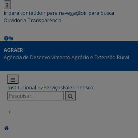
ir para conteúdo
ir para navegação
ir para busca
Ouvidoria
Transparência
AGRAER
Agência de Desenvolvimento Agrário e Extensão Rural
Institucional
Serviços
Fale Conosco
Pesquisar
por: