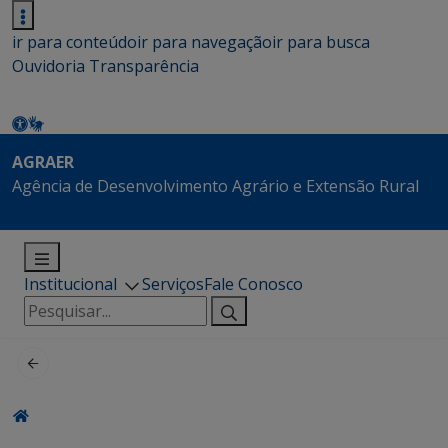
ir para conteúdo
ir para navegação
ir para busca
Ouvidoria
Transparência
AGRAER
Agência de Desenvolvimento Agrário e Extensão Rural
Institucional
Serviços
Fale Conosco
Pesquisar
por: