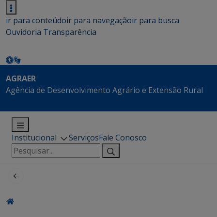
ir para conteúdo
ir para navegação
ir para busca
Ouvidoria
Transparência
AGRAER
Agência de Desenvolvimento Agrário e Extensão Rural
Institucional
Serviços
Fale Conosco
Pesquisar
por: