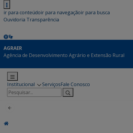
ir para conteúdo
ir para navegação
ir para busca
Ouvidoria
Transparência
AGRAER
Agência de Desenvolvimento Agrário e Extensão Rural
Institucional
Serviços
Fale Conosco
Pesquisar
por: