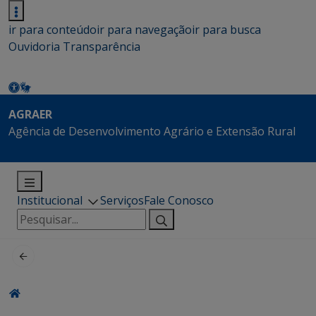
ir para conteúdo
ir para navegação
ir para busca
Ouvidoria
Transparência
AGRAER
Agência de Desenvolvimento Agrário e Extensão Rural
Institucional
Serviços
Fale Conosco
Pesquisar
por: