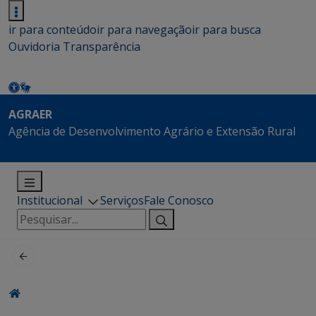
ir para conteúdo
ir para navegação
ir para busca
Ouvidoria
Transparência
AGRAER
Agência de Desenvolvimento Agrário e Extensão Rural
Institucional
Serviços
Fale Conosco
Pesquisar
por: