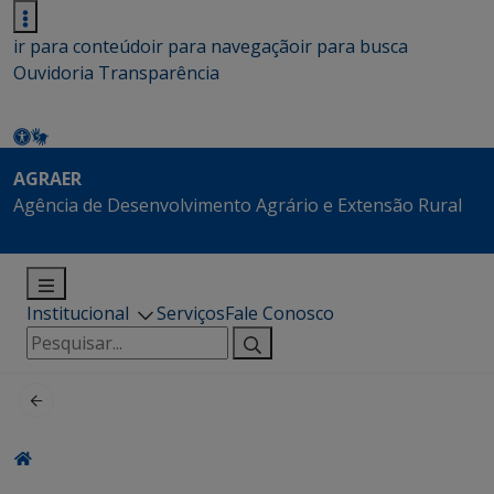
ir para conteúdo
ir para navegação
ir para busca
Ouvidoria
Transparência
AGRAER
Agência de Desenvolvimento Agrário e Extensão Rural
Institucional
Serviços
Fale Conosco
Pesquisar
por: