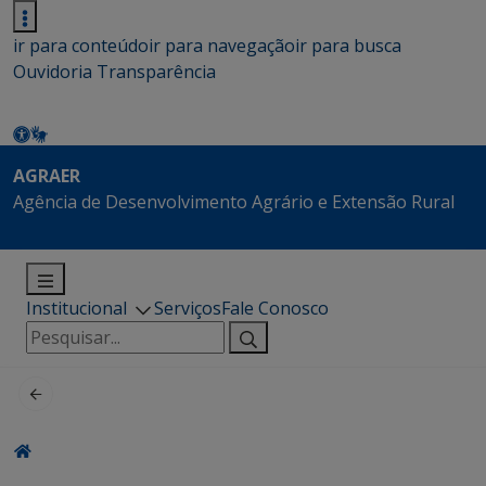
ir para conteúdo
ir para navegação
ir para busca
Ouvidoria
Transparência
AGRAER
Agência de Desenvolvimento Agrário e Extensão Rural
Institucional
Serviços
Fale Conosco
Pesquisar
por: