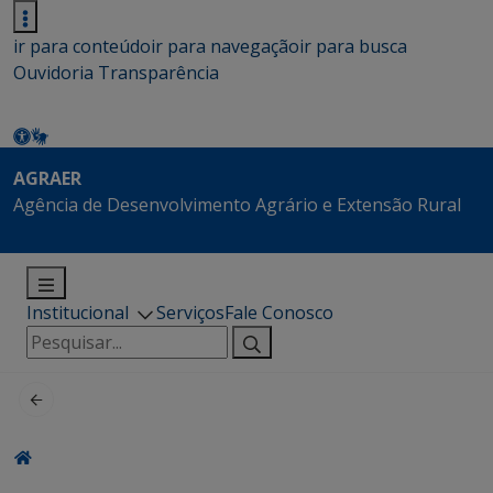
ir para conteúdo
ir para navegação
ir para busca
Ouvidoria
Transparência
AGRAER
Agência de Desenvolvimento Agrário e Extensão Rural
Institucional
Serviços
Fale Conosco
Pesquisar
por: