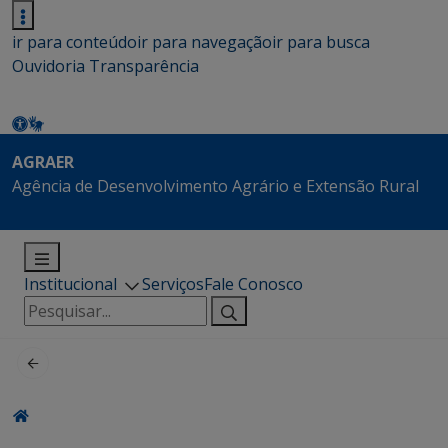
ir para conteúdo
ir para navegação
ir para busca
Ouvidoria
Transparência
AGRAER
Agência de Desenvolvimento Agrário e Extensão Rural
Institucional
Serviços
Fale Conosco
Pesquisar
por: