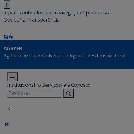
ir para conteúdo
ir para navegação
ir para busca
Ouvidoria
Transparência
AGRAER
Agência de Desenvolvimento Agrário e Extensão Rural
Institucional
Serviços
Fale Conosco
Pesquisar
por: