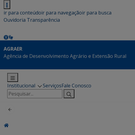
ir para conteúdo
ir para navegação
ir para busca
Ouvidoria
Transparência
AGRAER
Agência de Desenvolvimento Agrário e Extensão Rural
Institucional
Serviços
Fale Conosco
Pesquisar
por: