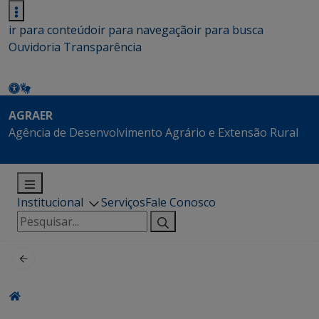
ir para conteúdo
ir para navegação
ir para busca
Ouvidoria
Transparência
AGRAER
Agência de Desenvolvimento Agrário e Extensão Rural
Institucional
Serviços
Fale Conosco
Pesquisar
por: