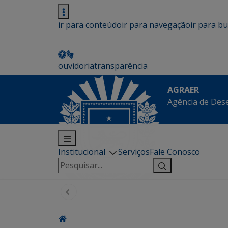
ir para conteúdo
ir para navegação
ir para b
ouvidoria
transparência
AGRAER
Agência de Des
Institucional
Serviços
Fale Conosco
Pesquisar
por: