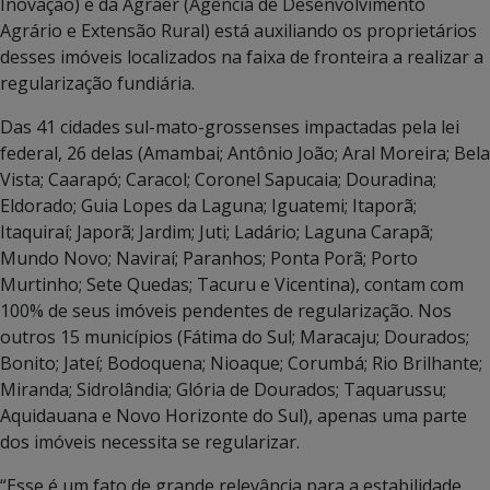
Inovação) e da Agraer (Agência de Desenvolvimento
Agrário e Extensão Rural) está auxiliando os proprietários
desses imóveis localizados na faixa de fronteira a realizar a
regularização fundiária.
Das 41 cidades sul-mato-grossenses impactadas pela lei
federal, 26 delas (Amambai; Antônio João; Aral Moreira; Bela
Vista; Caarapó; Caracol; Coronel Sapucaia; Douradina;
Eldorado; Guia Lopes da Laguna; Iguatemi; Itaporã;
Itaquiraí; Japorã; Jardim; Juti; Ladário; Laguna Carapã;
Mundo Novo; Naviraí; Paranhos; Ponta Porã; Porto
Murtinho; Sete Quedas; Tacuru e Vicentina), contam com
100% de seus imóveis pendentes de regularização. Nos
outros 15 municípios (Fátima do Sul; Maracaju; Dourados;
Bonito; Jateí; Bodoquena; Nioaque; Corumbá; Rio Brilhante;
Miranda; Sidrolândia; Glória de Dourados; Taquarussu;
Aquidauana e Novo Horizonte do Sul), apenas uma parte
dos imóveis necessita se regularizar.
“Esse é um fato de grande relevância para a estabilidade