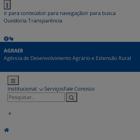
ir para conteúdo
ir para navegação
ir para busca
Ouvidoria
Transparência
AGRAER
Agência de Desenvolvimento Agrário e Extensão Rural
Institucional
Serviços
Fale Conosco
Pesquisar
por: