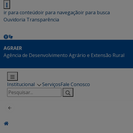
ir para conteúdo
ir para navegação
ir para busca
Ouvidoria
Transparência
AGRAER
Agência de Desenvolvimento Agrário e Extensão Rural
Institucional
Serviços
Fale Conosco
Pesquisar
por: