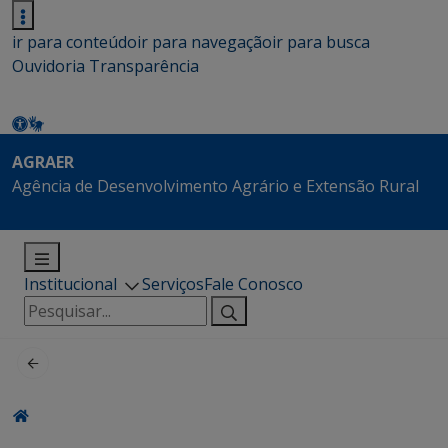
ir para conteúdo
ir para navegação
ir para busca
Ouvidoria
Transparência
AGRAER
Agência de Desenvolvimento Agrário e Extensão Rural
Institucional
Serviços
Fale Conosco
Pesquisar
por: