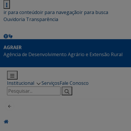
ir para conteúdo
ir para navegação
ir para busca
Ouvidoria
Transparência
AGRAER
Agência de Desenvolvimento Agrário e Extensão Rural
Institucional
Serviços
Fale Conosco
Pesquisar
por: