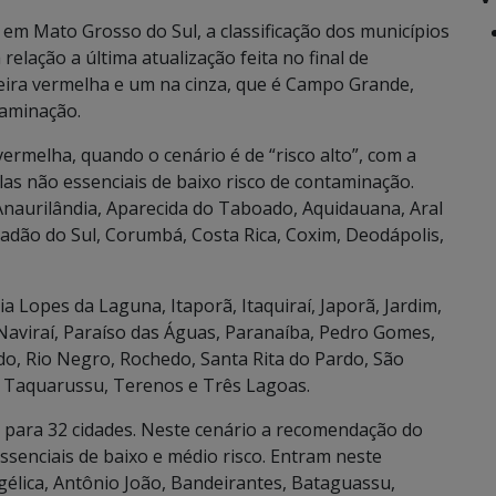
m Mato Grosso do Sul, a classificação dos municípios
lação a última atualização feita no final de
eira vermelha e um na cinza, que é Campo Grande,
taminação.
rmelha, quando o cenário é de “risco alto”, com a
as não essenciais de baixo risco de contaminação.
Anaurilândia, Aparecida do Taboado, Aquidauana, Aral
apadão do Sul, Corumbá, Costa Rica, Coxim, Deodápolis,
ia Lopes da Laguna, Itaporã, Itaquiraí, Japorã, Jardim,
aviraí, Paraíso das Águas, Paranaíba, Pedro Gomes,
do, Rio Negro, Rochedo, Santa Rita do Pardo, São
ru, Taquarussu, Terenos e Três Lagoas.
 para 32 cidades. Neste cenário a recomendação do
ssenciais de baixo e médio risco. Entram neste
ngélica, Antônio João, Bandeirantes, Bataguassu,