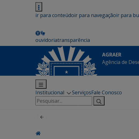
ir para conteúdo
ir para navegação
ir para b
ouvidoria
transparência
AGRAER
Agência de Des
Institucional
Serviços
Fale Conosco
Pesquisar
por: