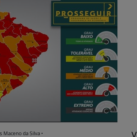
V
s Maceno da Silva •