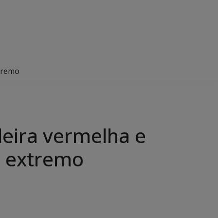
xtremo
deira vermelha e
o extremo