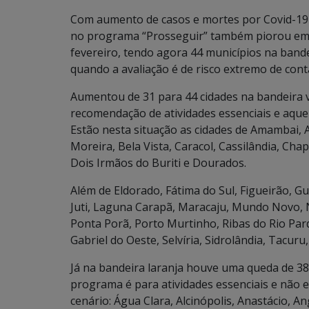
Com aumento de casos e mortes por Covid-19 e
no programa “Prosseguir” também piorou em re
fevereiro, tendo agora 44 municípios na band
quando a avaliação é de risco extremo de con
Aumentou de 31 para 44 cidades na bandeira ve
recomendação de atividades essenciais e aquel
Estão nesta situação as cidades de Amambai, 
Moreira, Bela Vista, Caracol, Cassilândia, Ch
Dois Irmãos do Buriti e Dourados.
Além de Eldorado, Fátima do Sul, Figueirão, Gu
Juti, Laguna Carapã, Maracaju, Mundo Novo, N
Ponta Porã, Porto Murtinho, Ribas do Rio Par
Gabriel do Oeste, Selvíria, Sidrolândia, Tacu
Já na bandeira laranja houve uma queda de 38
programa é para atividades essenciais e não e
cenário: Água Clara, Alcinópolis, Anastácio, A