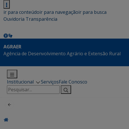
ir para conteúdo
ir para navegação
ir para busca
Ouvidoria
Transparência
AGRAER
Agência de Desenvolvimento Agrário e Extensão Rural
Institucional
Serviços
Fale Conosco
Pesquisar
por: