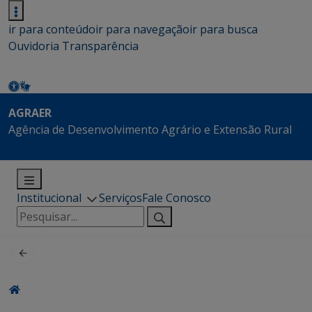
ir para conteúdo
ir para navegação
ir para busca
Ouvidoria
Transparência
AGRAER
Agência de Desenvolvimento Agrário e Extensão Rural
Institucional
Serviços
Fale Conosco
Pesquisar
por: