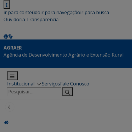
ir para conteúdo
ir para navegação
ir para busca
Ouvidoria
Transparência
AGRAER
Agência de Desenvolvimento Agrário e Extensão Rural
Institucional
Serviços
Fale Conosco
Pesquisar
por: