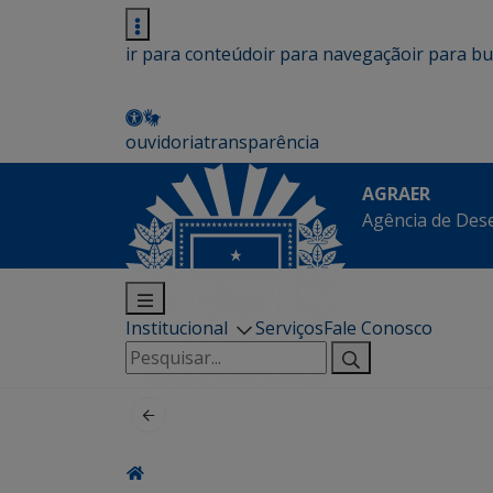
ir para conteúdo
ir para navegação
ir para b
ouvidoria
transparência
AGRAER
Agência de Des
Institucional
Serviços
Fale Conosco
Pesquisar
por: