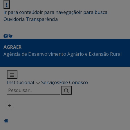
ir para conteúdo
ir para navegação
ir para busca
Ouvidoria
Transparência
AGRAER
Agência de Desenvolvimento Agrário e Extensão Rural
Institucional
Serviços
Fale Conosco
Pesquisar
por: