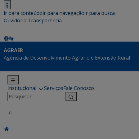
ir para conteúdo
ir para navegação
ir para busca
Ouvidoria
Transparência
AGRAER
Agência de Desenvolvimento Agrário e Extensão Rural
Institucional
Serviços
Fale Conosco
Pesquisar
por: