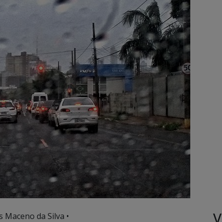
V
s Maceno da Silva •