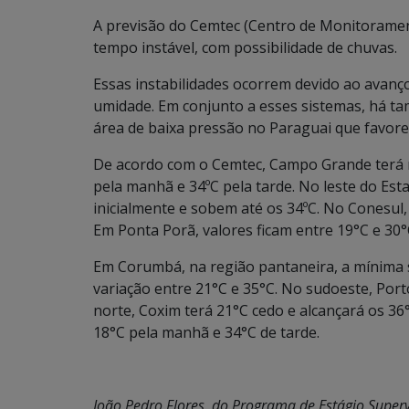
A previsão do Cemtec (Centro de Monitorament
tempo instável, com possibilidade de chuvas.
Essas instabilidades ocorrem devido ao avanço 
umidade. Em conjunto a esses sistemas, há t
área de baixa pressão no Paraguai que favore
De acordo com o Cemtec, Campo Grande terá 
pela manhã e 34ºC pela tarde. No leste do Es
inicialmente e sobem até os 34ºC. No Conesul,
Em Ponta Porã, valores ficam entre 19°C e 30°
Em Corumbá, na região pantaneira, a mínima 
variação entre 21°C e 35°C. No sudoeste, Po
norte, Coxim terá 21°C cedo e alcançará os 36
18°C pela manhã e 34°C de tarde.
João Pedro Flores, do Programa de Estágio Super