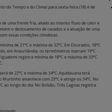
o do Tempo e do Clima) para sexta-feira (18) é de
de uma frente fria, aliado ao intenso fluxo de calor e
ambém o deslocamento de cavados e a atuação de uma
cem essas condições climáticas.
mínima de 21°C e máxima de 32°C. Em Dourados, 18°C
tado, em Anaurilândia, os termômetros marcam 19°C
 Iguatemi registra mínima de 18°C e máxima de 33°C.
C.
será de 22°C e máxima de 34°C; Aquidauana terá
rto Murtinho amanhece com 23°C e atinge os 34°C. No
°C ao longo do dia. No Bolsão, Três Lagoas registra
visionado