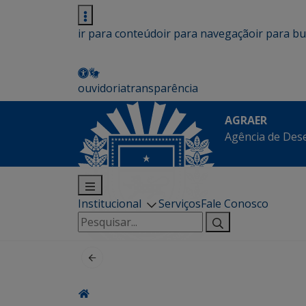
ir para conteúdo
ir para navegação
ir para b
ouvidoria
transparência
AGRAER
Agência de Des
Institucional
Serviços
Fale Conosco
Pesquisar
por: