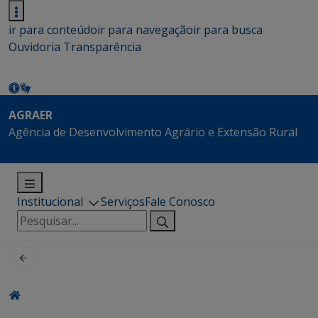
ir para conteúdo
ir para navegação
ir para busca
Ouvidoria
Transparência
AGRAER
Agência de Desenvolvimento Agrário e Extensão Rural
Institucional
Serviços
Fale Conosco
Pesquisar
por: