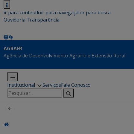
ir para conteúdo
ir para navegação
ir para busca
Ouvidoria
Transparência
AGRAER
Agência de Desenvolvimento Agrário e Extensão Rural
Institucional
Serviços
Fale Conosco
Pesquisar
por: