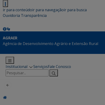
ir para conteúdo
ir para navegação
ir para busca
Ouvidoria
Transparência
AGRAER
Agência de Desenvolvimento Agrário e Extensão Rural
Institucional
Serviços
Fale Conosco
Pesquisar
por: