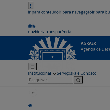
ir para conteúdo
ir para navegação
ir para b
ouvidoria
transparência
AGRAER
Agência de Des
Institucional
Serviços
Fale Conosco
Pesquisar
por: