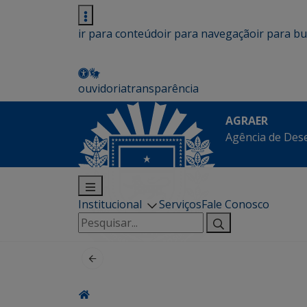
ir para conteúdo
ir para navegação
ir para b
ouvidoria
transparência
AGRAER
Agência de Des
Institucional
Serviços
Fale Conosco
Pesquisar
por: