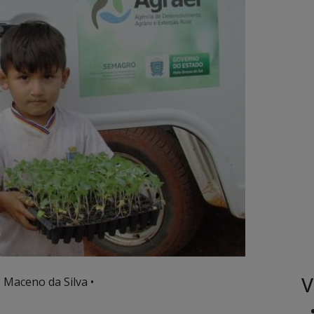
V
s Maceno da Silva •