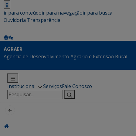
ir para conteúdo
ir para navegação
ir para busca
Ouvidoria
Transparência
AGRAER
Agência de Desenvolvimento Agrário e Extensão Rural
Institucional
Serviços
Fale Conosco
Pesquisar
por: