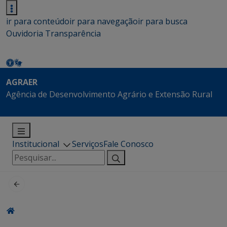
ir para conteúdo
ir para navegação
ir para busca
Ouvidoria
Transparência
AGRAER
Agência de Desenvolvimento Agrário e Extensão Rural
Institucional
Serviços
Fale Conosco
Pesquisar
por: