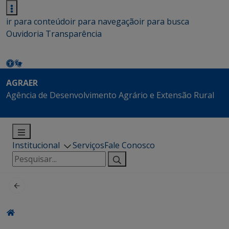
ir para conteúdo
ir para navegação
ir para busca
Ouvidoria
Transparência
AGRAER
Agência de Desenvolvimento Agrário e Extensão Rural
Institucional
Serviços
Fale Conosco
Pesquisar
por: