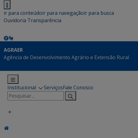
ir para conteúdo
ir para navegação
ir para busca
Ouvidoria
Transparência
AGRAER
Agência de Desenvolvimento Agrário e Extensão Rural
Institucional
Serviços
Fale Conosco
Pesquisar
por: