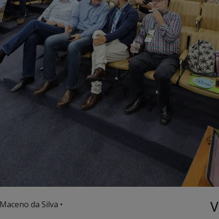
V
 Maceno da Silva •