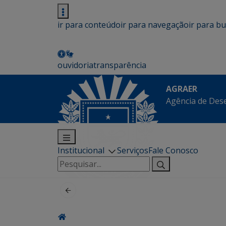
ir para conteúdo
ir para navegação
ir para b
ouvidoria
transparência
AGRAER
Agência de Des
Institucional
Serviços
Fale Conosco
Pesquisar
por: